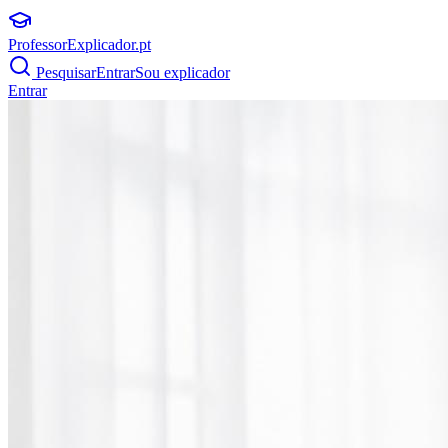
ProfessorExplicador
.pt
Pesquisar
Entrar
Sou explicador
Entrar